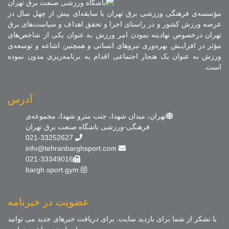
مؤسسه‌ی فرهنگی ورزشی برق تهران با سابقه‌ای بیش از چهل سال در
عرصه ورزش کشور و در راستای اجرا و تحقق اهداف و سیاست‌های برق
تهران درخصوص نهادینه نمودن امر ورزش به عنوان یکی از شاخص‌های
مؤثر در افزایـش بهره‌وری نیروهای انسانی و همچنین اشاعه و توسعه‌ی
ورزش به عنوان یک هنجار اجتماعی اقدام به برنامه‌ریزی مدون نموده
است.
آدرس
تهران، میدان شهدا، جنب مترو شهدا، مجموعه‌ی
فرهنگی-ورزشی باشگاه صنعت برق تهران
021-33252627
info@tehranbarghsport.com
021-33349016
bargh.sport.gym
عضویت در خبرنامه
با تشکر از شما برای بازدید سایت. برای دریافت خبرهای جدید می توانید