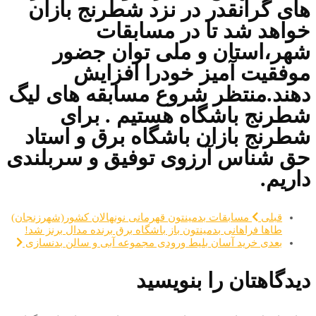
های گرانقدر در نزد شطرنج بازان
خواهد شد تا در مسابقات
شهر،استان و ملی توان جضور
موفقیت آمیز خودرا افزایش
دهند.منتظر شروع مسابقه های لیگ
شطرنج باشگاه هستیم . برای
شطرنج بازان باشگاه برق و استاد
حق شناس آرزوی توفیق و سربلندی
داریم.
قبلی
مسابقات بدمینتون قهرمانی نونهالان کشور(شهرزنجان)
طاها فراهانی بدمینتون باز باشگاه برق برنده مدال برنز شد!
بعدی
خرید آسان بلیط ورودی مجموعه آبی و سالن بدنسازی
دیدگاهتان را بنویسید