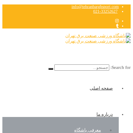
info@tehranbarghsport.com
021-33252627
Search for:
صفحه اصلی
درباره ما
معرفی باشگاه