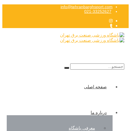
info@tehranbarghsport.com
021-33252627
Search
for:
صفحه اصلی
درباره ما
معرفی باشگاه