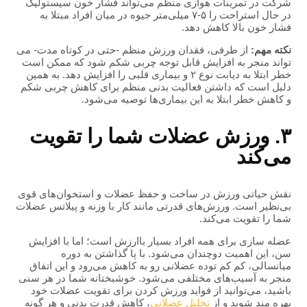
شرکت در تمرینات هوازی منظم می‌تواند فشار خون سیستولیک
در حال استراحت را ۵-۷ میلی‌متر جیوه در میان افراد مبتلا به
فشار خون بالا کاهش دهد.
نکته مهم:
از طرفی، فقدان ورزش منظم -حتی در کوتاه مدت- می
تواند منجر به افزایش قابل توجه چربی شکم شود که ممکن است
خطر ابتلا به دیابت نوع ۲ و بیماری قلبی را افزایش دهد. به همین
دلیل است که داشتن فعالیت بدنی منظم برای کاهش چربی شکم
و کاهش خطر ابتلا به این بیماری‌ها توصیه می‌شود.
۳. ورزش عضلات شما را تقویت
می‌کند
نقش حیاتی ورزش در ساخت و حفظ عضلات و استخوان‌های قوی
بی‌نظیر است. ورزش‌های قدرتی مانند کار با وزنه و پیلاتس عضلات
شما را تقویت می‌کند.
عضله سازی برای همه افراد بسیار باارزش است؛ اما با افزایش
سن، این اهمیت دوچندان می‌شود. با پا گذاشتن به دوره
میانسالی، کم کم توده عضلانی رو به کاهش می‌رود و این اتفاق
منجر به آسیب‌های مختلفی می‌شود. خوشبختانه شما در هر سنی
باشید، می‌توانید از فواید ورزش کردن برای تقویت عضلات خود
بهره مند شوید و از
تحلیل عضلانی
، کاهش قدرت بدنی و هر گونه