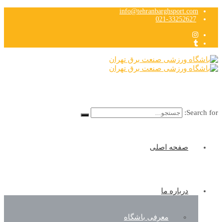
info@tehranbarghsport.com
021-33252627
Search for:
صفحه اصلی
درباره ما
معرفی باشگاه