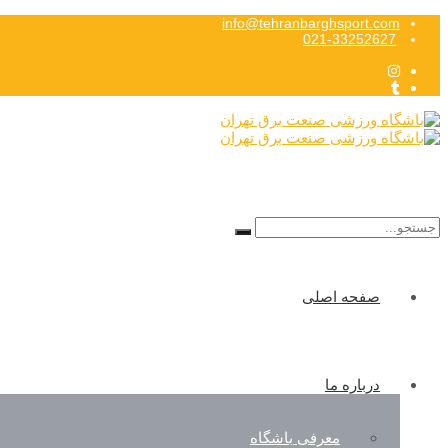
info@tehranbarghsport.com
021-33252627
Search
for:
صفحه اصلی
درباره ما
معرفی باشگاه