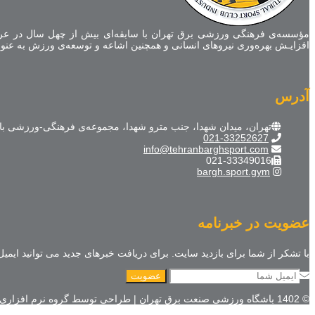
مؤسسه‌ی فرهنگی ورزشی برق تهران با سابقه‌ای بیش از چهل سال در عر
افزایـش بهره‌وری نیروهای انسانی و همچنین اشاعه و توسعه‌ی ورزش به عنوا
آدرس
تهران، میدان شهدا، جنب مترو شهدا، مجموعه‌ی فرهنگی-ورزشی ب
021-33252627
info@tehranbarghsport.com
021-33349016
bargh.sport.gym
عضویت در خبرنامه
با تشکر از شما برای بازدید سایت. برای دریافت خبرهای جدید می توانید ایمیل 
© 1402 باشگاه ورزشی صنعت برق تهران | طراحی توسط گروه نرم افزاری کاکتوس