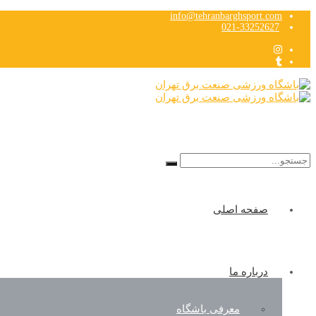
info@tehranbarghsport.com
021-33252627
Search
for:
صفحه اصلی
درباره ما
معرفی باشگاه