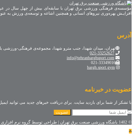
مؤسسه‌ی فرهنگی ورزشی برق تهران با سابقه‌ای بیش از چهل سال در عر
افزایـش بهره‌وری نیروهای انسانی و همچنین اشاعه و توسعه‌ی ورزش به عنوا
آدرس
تهران، میدان شهدا، جنب مترو شهدا، مجموعه‌ی فرهنگی-ورزشی ب
021-33252627
info@tehranbarghsport.com
021-33349016
bargh.sport.gym
عضویت در خبرنامه
با تشکر از شما برای بازدید سایت. برای دریافت خبرهای جدید می توانید ایمیل 
© 1402 باشگاه ورزشی صنعت برق تهران | طراحی توسط گروه نرم افزاری کاکتوس