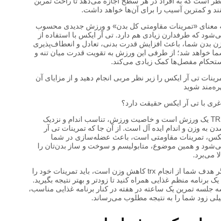
ر است که به افراد در هر سطح اجازه می‌دهد تا راحت تمرین
ند و کمترین آسیب را برای آن‌ها خواهد داشت.
 معنای «تمرینات مقاومتی کل بدن» و ورزش جدیدی محسوب
‌شود که طرفدارن زیادی هم دارد. تی آر ایکس با استفاده از
ن بدن شما، باعث افزایش قدرت بدنی، تعادل و انعطاف‌پذیری
ا خواهد شد؛ از طرفی این ورزش به تقویت قدرت میان تنه و
تحکام مفصل‌ها کمک زیادی می‌کند.
رینات تی آر ایکس را زیر نظر مربی انجام دهید و از مزایای آن
ره‌مند شوید
غری با تی آر ایکس حقیقت دارد؟
TRX یک ورزش است و خاصیت ورزش، تناسب اندام و نزدیک
ن به وزن و اندام ایده آل است. از آن جا که تمرینات تی آر
کس، تمرینات مقاومتی است، باعث عضله‌سازی در شما
‌شود و همین موضوع، متابولیسم و سوخت و ساز بدن‌تان را
لا می‌برد.
اگر هدف شما از انجام trx کاهش وزن است، باید تمرینات خود را
 یک برنامه منظم غذایی همراه کنید تا زودتر و بهتر نتیجه بگیرید.
 جلسه تمرین یک ساعته در هفته در کنار برنامه غذایی مناسب،
لی زود شما را به نتیجه مطلوب می‌رساند.