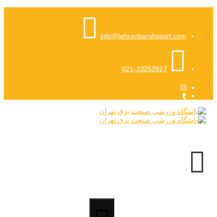
info@tehranbarghsport.com
021-33252627
Search
for: