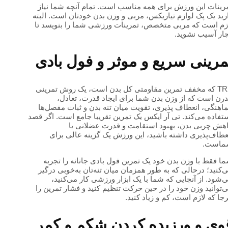
رینات این ورزش برای همه مناسب است. تمام آنچه شما نیاز
رید یک پک لوازم تیاریکس، مربی و وزن بدن خودتان است. البته
زم است که مربی متخصص، تمرینات ورزشی شما را بنویسد تا
ار آسیب نشوید.
مرینی سریع و موثر و فول بادی
TRX که مخفف تمرین مقاومتی کل بدن است، یک روش تمرینی
رن است که از وزن بدن شما برای ایجاد قدرت، تعادل،
اهنگی، انعطاف پذیری، تقویت میان تنه بدن و ثبات مفصل‌ها
تفاده می‌کند. تی آر ایکس یک تمرین تقریبا جامع است. اگر قصد
هش چربی بدن، بهبود استقامت و قدرت عضلانی یا
عطاف‌پذیری داشته باشید، این ورزش یک گزینه عالی برای
ماست.
ا فقط با وزن بدن خود یک تمرین فول بادی جانانه را تجربه
‌کنید؛ درحالی که به طور همزمان میان تنه‌تان به‌خوبی درگیر
‌شود. از آنجایی که شما با یک ابزار ورزشی کار می‌کنید،
‌توانید وزن خود را در حین حرکت تنظیم کنید و فشار تمرین را
جا که لازم است، کم و زیاد کنید.
وی و ورزیده کردن شکم و کمر